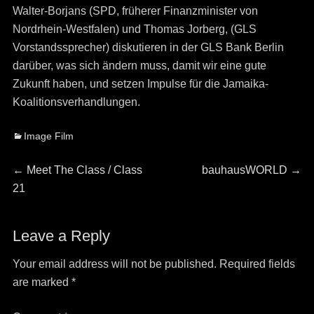
Walter-Borjans (SPD, früherer Finanzminister von
Nordrhein-Westfalen) und Thomas Jorberg, (GLS
Vorstandssprecher) diskutieren in der GLS Bank Berlin
darüber, was sich ändern muss, damit wir eine gute
Zukunft haben, und setzen Impulse für die Jamaika-
Koalitionsverhandlungen.
Categories
Image Film
Post
Previous
Next
←
Meet The Class / Class
bauhausWORLD
→
navigation
post:
post:
21
Leave a Reply
Your email address will not be published.
Required fields
are marked
*