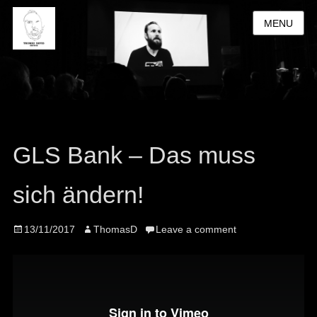
MENU
GLS Bank – Das muss
sich ändern!
Posted
Author
13/11/2017
ThomasD
Leave a comment
on